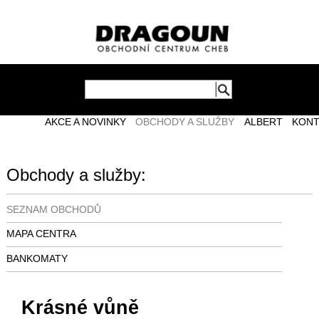
AKCE A NOVINKY
OBCHODY A SLUŽBY
ALBERT
KONT
Obchody a služby:
SEZNAM OBCHODŮ
MAPA CENTRA
BANKOMATY
Krásné vůně