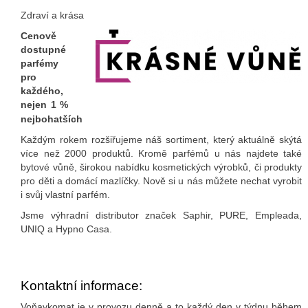
Zdraví a krása
Cenově
dostupné
parfémy
pro
každého,
nejen 1 %
nejbohatších
Každým rokem rozšiřujeme náš sortiment, který aktuálně skýtá
více než 2000 produktů. Kromě parfémů u nás najdete také
bytové vůně, širokou nabídku kosmetických výrobků, či produkty
pro děti a domácí mazlíčky. Nově si u nás můžete nechat vyrobit
i svůj vlastní parfém.
Jsme výhradní distributor značek Saphir, PURE, Empleada,
UNIQ a Hypno Casa.
Kontaktní informace:
Voňavkomat je v provozu denně a to každý den v týdnu během