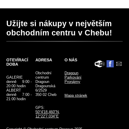
Užijte si nákupy v největším
obchodním centru v Chebu!
OTEVÍRACÍ
ADRESA
O NÁS
DOBA
Obchodní
Dragoun
GALERIE
centrum
Parkování
denně 9:00 -
Dragoun
Pronájmy
20:00 hodin
Dragounská
ALBERT
6/2529
denně 7:00 -
350 02 Cheb
Mapa stránek
21:00 hodin
GPS:
50°4'18.460"N,
12°22'7.034"E