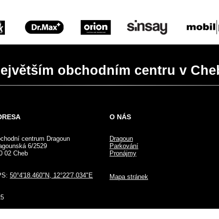
 největším obchodním centru v Che
DRESA
O NÁS
chodní centrum Dragoun
Dragoun
agounská 6/2529
Parkování
0 02 Cheb
Pronájmy
PS:
50°4'18.460"N, 12°22'7.034"E
Mapa stránek
25